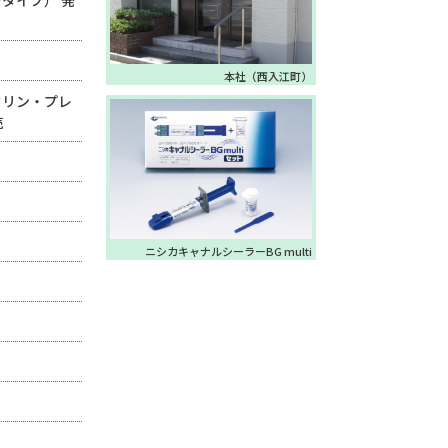
タイプ） 発
本社（西入江町）
クリン・プレ
売
ニシカ
キャナルシーラーBG multi