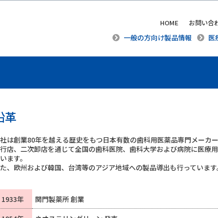
HOME
お問い合
一般の方向け製品情報
医
沿革
社は創業80年を越える歴史をもつ日本有数の歯科用医薬品専門メーカ
代行店、二次卸店を通じて全国の歯科医院、歯科大学および病院に医療
ています。
また、欧州および韓国、台湾等のアジア地域への製品導出も行っています
1933年
関門製薬所 創業