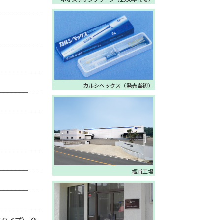
カルシペックス
（発売当初）
福浦工場